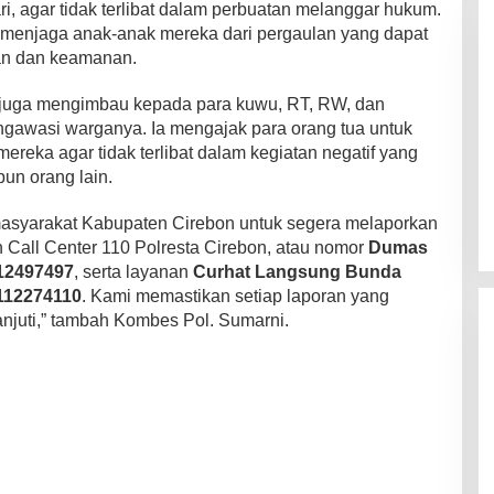
i, agar tidak terlibat dalam perbuatan melanggar hukum.
 menjaga anak-anak mereka dari pergaulan yang dapat
an dan keamanan.
i juga mengimbau kepada para kuwu, RT, RW, dan
gawasi warganya. Ia mengajak para orang tua untuk
reka agar tidak terlibat dalam kegiatan negatif yang
Kakanwil Ditjenpas Riau Resmi
pun orang lain.
Buka Semarak HUT Ke-81 RI,
Lapas Pasir Pangarayan Turunkan
Di Kabar Daerah
|
7 Agustus 2026
 masyarakat Kabupaten Cirebon untuk segera melaporkan
Tim Terbaik di Kakanwil Cup Mini
n Call Center 110 Polresta Cirebon, atau nomor
Dumas
Soccer
12497497
, serta layanan
Curhat Langsung Bunda
112274110
. Kami memastikan setiap laporan yang
anjuti,” tambah Kombes Pol. Sumarni.