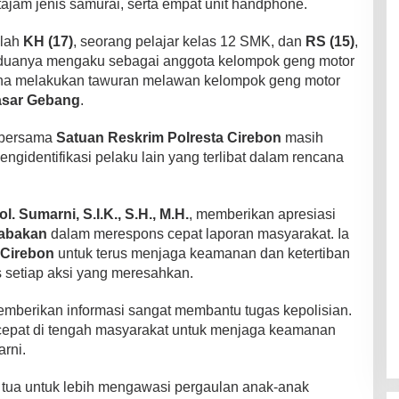
 tajam jenis samurai, serta empat unit handphone.
alah
KH (17)
, seorang pelajar kelas 12 SMK, dan
RS (15)
,
eduanya mengaku sebagai anggota kelompok geng motor
a melakukan tawuran melawan kelompok geng motor
asar Gebang
.
bersama
Satuan Reskrim Polresta Cirebon
masih
ngidentifikasi pelaku lain yang terlibat dalam rencana
. Sumarni, S.I.K., S.H., M.H.
, memberikan apresiasi
abakan
dalam merespons cepat laporan masyarakat. Ia
 Cirebon
untuk terus menjaga keamanan dan ketertiban
 setiap aksi yang meresahkan.
emberikan informasi sangat membantu tugas kepolisian.
 cepat di tengah masyarakat untuk menjaga keamanan
rni.
 tua untuk lebih mengawasi pergaulan anak-anak