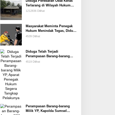
Diduga Peredaran Obat Keras
Terlarang di Wilayah Hukum
Kabupaten Kuningan, Warga
1212836 Dilihat
Sekitar Berharap Aparat
Penegak Hukum Segera
Menindak Tegas
Masyarakat Meminta Penegak
Hukum Menindak Tegas, Diduga
Para Debt Collector Yang
4539 Dilihat
Merampas Kendaraan Di Jalan
Bernuansa Premanisme
Diduga Telah Terjadi
Perampasan Barang-barang
Milik YP, Aparat Penegak
4519 Dilihat
Hukum Segera Tangkap
Pelakunya
Perampasan Barang-barang
Milik YP, Kapolda Sumsel