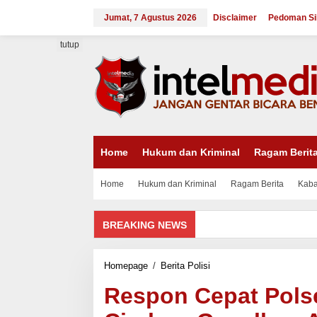
Lewati
ke
Jumat, 7 Agustus 2026
Disclaimer
Pedoman Si
konten
tutup
Home
Hukum dan Kriminal
Ragam Berit
Home
Hukum dan Kriminal
Ragam Berita
Kaba
BREAKING NEWS
Respon
Homepage
/
Berita Polisi
Cepat
Respon Cepat Pols
Polsek
Babakan
Polresta