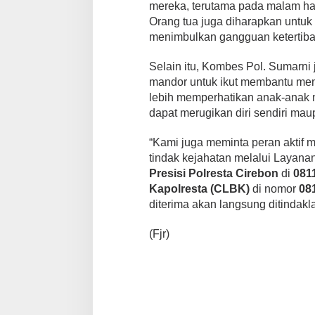
mereka, terutama pada malam har
Orang tua juga diharapkan untuk
menimbulkan gangguan ketertib
Selain itu, Kombes Pol. Sumarn
mandor untuk ikut membantu men
lebih memperhatikan anak-anak me
dapat merugikan diri sendiri mau
“Kami juga meminta peran aktif
tindak kejahatan melalui Layana
Presisi Polresta Cirebon
di
081
Kapolresta (CLBK)
di nomor
08
diterima akan langsung ditindakl
(Fjr)