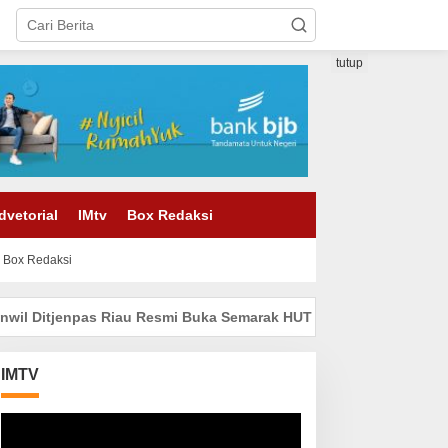
tutup
dvetorial
IMtv
Box Redaksi
Box Redaksi
pas Riau Resmi Buka Semarak HUT Ke-81 RI, Lapas Pasir Pangaray
IMTV