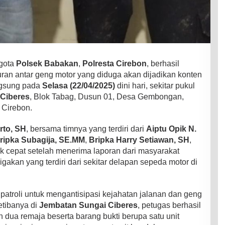
gota
Polsek Babakan
,
Polresta Cirebon
, berhasil
an antar geng motor yang diduga akan dijadikan konten
angsung pada
Selasa (22/04/2025)
dini hari, sekitar pukul
Ciberes
, Blok Tabag, Dusun 01, Desa Gembongan,
Cirebon.
rto, SH
, bersama timnya yang terdiri dari
Aiptu Opik N.
ripka Subagija, SE.MM
,
Bripka Harry Setiawan, SH
,
ak cepat setelah menerima laporan dari masyarakat
akan yang terdiri dari sekitar delapan sepeda motor di
atroli untuk mengantisipasi kejahatan jalanan dan geng
etibanya di
Jembatan Sungai Ciberes
, petugas berhasil
ua remaja beserta barang bukti berupa satu unit