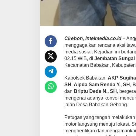
Cirebon, intelmedia.co.id
– Ang
menggagalkan rencana aksi tawur
media sosial. Kejadian ini berl
02.15 WIB, di
Jembatan Sungai 
Kecamatan Babakan, Kabupaten 
Kapolsek Babakan,
AKP Sugiha
SH
,
Aipda Sam Renda Y., SH
,
B
dan
Briptu Dede N., SH
, berger
mengenai adanya konvoi mencurig
jalan Desa Babakan Gebang.
Petugas yang tengah melakukan p
motor langsung menuju lokasi. S
menghentikan dan mengamankan d