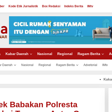
ber
Kode Etik Jurnalistik
Box Redaksi
Indeks Berita
IMtv
a
Kabar Daerah
Nasional
Regional
Ragam Berita
A
r Daerah
Nasional
Regional
Ragam Berita
Advetorial
IMtv
Kakanwil Ditjen
ek Babakan Polresta