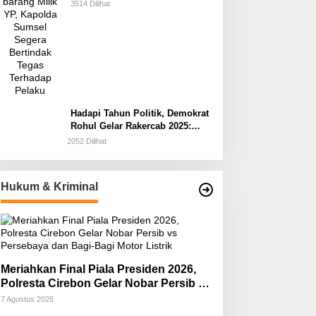
Segera Bertindak Tegas
3514 Dilihat
Terhadap Pelaku
Hadapi Tahun Politik, Demokrat
Rohul Gelar Rakercab 2025:
Persiapan Mesin Partai dan
2052 Dilihat
Konsolidasi Kader
Hukum & Kriminal
Meriahkan Final Piala Presiden 2026,
Polresta Cirebon Gelar Nobar Persib vs
Persebaya dan Bagi-Bagi Motor Listrik
7 Agustus 2026