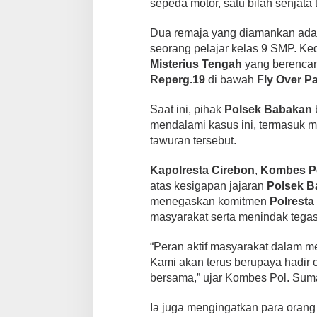
sepeda motor, satu bilah senjata
Dua remaja yang diamankan ad
seorang pelajar kelas 9 SMP. K
Misterius Tengah
yang berencan
Reperg.19
di bawah
Fly Over P
Saat ini, pihak
Polsek Babakan
mendalami kasus ini, termasuk me
tawuran tersebut.
Kapolresta Cirebon
,
Kombes Pol
atas kesigapan jajaran
Polsek B
menegaskan komitmen
Polresta
masyarakat serta menindak tegas
“Peran aktif masyarakat dalam m
Kami akan terus berupaya hadir
bersama,” ujar Kombes Pol. Suma
Ia juga mengingatkan para orang