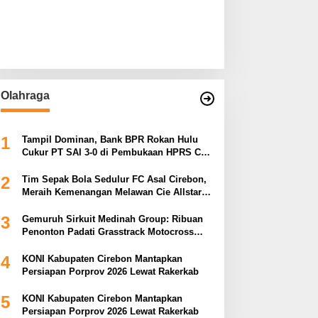
Olahraga
1
Tampil Dominan, Bank BPR Rokan Hulu
Cukur PT SAI 3-0 di Pembukaan HPRS Cup
VIII
2
Tim Sepak Bola Sedulur FC Asal Cirebon,
Meraih Kemenangan Melawan Cie Allstars
Dalam Turnamen Pakujaya di Kota
Tangerang
3
Gemuruh Sirkuit Medinah Group: Ribuan
Penonton Padati Grasstrack Motocross
Trophy DPD PAN Rokan Hulu
4
KONI Kabupaten Cirebon Mantapkan
Persiapan Porprov 2026 Lewat Rakerkab
5
KONI Kabupaten Cirebon Mantapkan
Persiapan Porprov 2026 Lewat Rakerkab