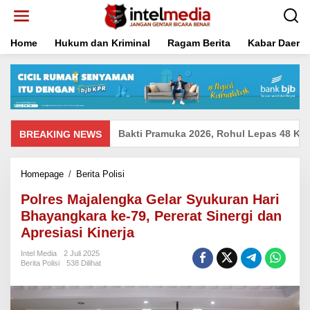
Lewati
ke
konten
Home
Hukum dan Kriminal
Ragam Berita
Kabar Daera
nton Buka Bulan Bakti Pramuka 2026, Rohul Lepas 48 Kontingen 
BREAKING NEWS
Polres
Homepage
/
Berita Polisi
Majalengka
Polres Majalengka Gelar Syukuran Hari
Gelar
Syukuran
Bhayangkara ke-79, Pererat Sinergi dan
Hari
Apresiasi Kinerja
Bhayangkara
ke-
Intel Media
2 Juli 2025
79,
Berita Polisi
538 Dilihat
Pererat
Sinergi
dan