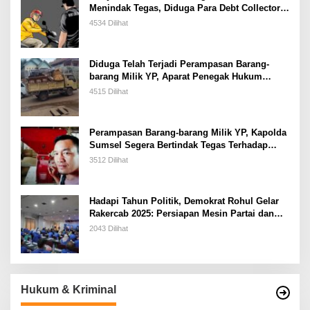
Menindak Tegas, Diduga Para Debt Collector
Yang Merampas Kendaraan Di Jalan
4534 Dilihat
Bernuansa Premanisme
Diduga Telah Terjadi Perampasan Barang-
barang Milik YP, Aparat Penegak Hukum
Segera Tangkap Pelakunya
4515 Dilihat
Perampasan Barang-barang Milik YP, Kapolda
Sumsel Segera Bertindak Tegas Terhadap
Pelaku
3512 Dilihat
Hadapi Tahun Politik, Demokrat Rohul Gelar
Rakercab 2025: Persiapan Mesin Partai dan
Konsolidasi Kader
2043 Dilihat
Hukum & Kriminal