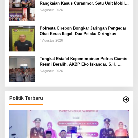
Rangkaian Kasus Curanmor, Satu Unit Mobil
L300 dan 5 Unit Sepeda Motor Dikembalikan
5 Agustus 2026
Kepada Korban
Polresta Cirebon Bongkar Jaringan Pengedar
Obat Keras Ilegal, Dua Pelaku Diringkus
4 Agustus 2026
Tongkat Estafet Kepemimpinan Polres Ciamis
Resmi Beralih, AKBP Eko Iskandar, S.H.,
S.I.K., M.Si. Siap Lanjutkan Pengabdian
3 Agustus 2026
Presisi untuk Masyarakat
Politik Terbaru