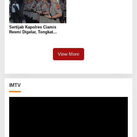
Sertijab Kapolres Ciamis
Resmi Digelar, Tongkat
Kepemimpinan Beralih dari
AKBP H. Hidayatullah, S.H.,
S.I.K., M.Si., kepada AKBP
Eko Iskandar, S.H., S.I.K.,
View More
M.Si.
IMTV