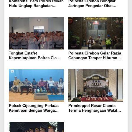
Konferensi Pers Polres Rokan
Polresta Cirebon Bongkar
Hulu Ungkap Rangkaian
Jaringan Pengedar Obat
Kasus Curanmor, Satu Unit
Keras Ilegal, Dua Pelaku
Mobil L300 dan 5 Unit Sepeda
Diringkus
Motor Dikembalikan Kepada
Korban
Tongkat Estafet
Polresta Cirebon Gelar Razia
Kepemimpinan Polres Ciamis
Gabungan Tempat Hiburan
Resmi Beralih, AKBP Eko
Malam
Iskandar, S.H., S.I.K., M.Si.
Siap Lanjutkan Pengabdian
Presisi untuk Masyarakat
Polsek Cijeungjing Perkuat
Primkoppol Resor Ciamis
Kemitraan dengan Warga
Terima Penghargaan Wakil
Melalui Sambang dan
Gubernur Jabar Sebagai
Imbauan Kamtibmas di Desa
Koperasi Berprestasi
Handapherang