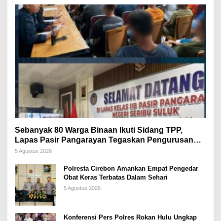
Sebanyak 80 Warga Binaan Ikuti Sidang TPP,
Lapas Pasir Pangarayan Tegaskan Pengurusan
Integrasi Gratis Tanpa Dipungut Biaya
5 Agustus 2026
Polresta Cirebon Amankan Empat Pengedar
Obat Keras Terbatas Dalam Sehari
5 Agustus 2026
Konferensi Pers Polres Rokan Hulu Ungkap