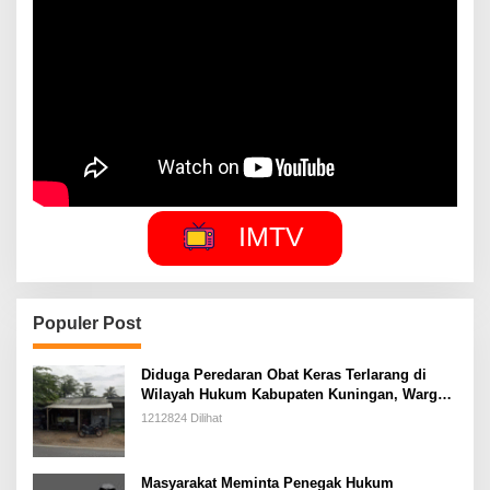
IMTV
Populer Post
Diduga Peredaran Obat Keras Terlarang di
Wilayah Hukum Kabupaten Kuningan, Warga
Sekitar Berharap Aparat Penegak Hukum
1212824 Dilihat
Segera Menindak Tegas
Masyarakat Meminta Penegak Hukum