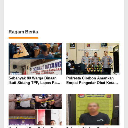
Ragam Berita
Sebanyak 80 Warga Binaan
Polresta Cirebon Amankan
Ikuti Sidang TPP, Lapas Pasir
Empat Pengedar Obat Keras
Pangarayan Tegaskan
Terbatas Dalam Sehari
Pengurusan Integrasi Gratis
Tanpa Dipungut Biaya