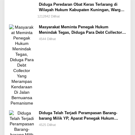
Diduga Peredaran Obat Keras Terlarang di
Wilayah Hukum Kabupaten Kuningan, Warga
Sekitar Berharap Aparat Penegak Hukum
1212842 Dilihat
Segera Menindak Tegas
Masyarakat Meminta Penegak Hukum
Menindak Tegas, Diduga Para Debt Collector
Yang Merampas Kendaraan Di Jalan
4544 Dilihat
Bernuansa Premanisme
Diduga Telah Terjadi Perampasan Barang-
barang Milik YP, Aparat Penegak Hukum
Segera Tangkap Pelakunya
4525 Dilihat