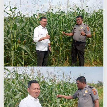
6
Hektare
Lahan
Baru