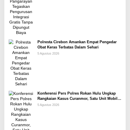
Polresta Cirebon Amankan Empat Pengedar
Obat Keras Terbatas Dalam Sehari
5 Agustus 2026
Konferensi Pers Polres Rokan Hulu Ungkap
Rangkaian Kasus Curanmor, Satu Unit Mobil
L300 dan 5 Unit Sepeda Motor Dikembalikan
5 Agustus 2026
Kepada Korban