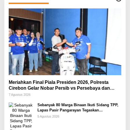
Meriahkan Final Piala Presiden 2026, Polresta
Cirebon Gelar Nobar Persib vs Persebaya dan
Bagi-Bagi Motor Listrik
7 Agustus 2026
Sebanyak 80 Warga Binaan Ikuti Sidang TPP,
Lapas Pasir Pangarayan Tegaskan
Pengurusan Integrasi Gratis Tanpa Dipungut
5 Agustus 2026
Biaya