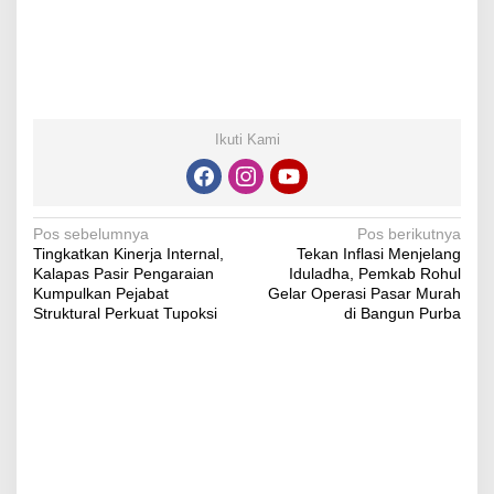
Ikuti Kami
Navigasi
Pos sebelumnya
Pos berikutnya
Tingkatkan Kinerja Internal,
Tekan Inflasi Menjelang
pos
Kalapas Pasir Pengaraian
Iduladha, Pemkab Rohul
Kumpulkan Pejabat
Gelar Operasi Pasar Murah
Struktural Perkuat Tupoksi
di Bangun Purba