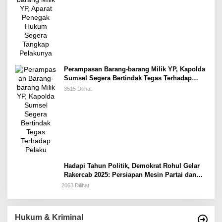
Perampasan Barang-barang Milik YP, Kapolda
Sumsel Segera Bertindak Tegas Terhadap
Pelaku
3515 Dilihat
Hadapi Tahun Politik, Demokrat Rohul Gelar
Rakercab 2025: Persiapan Mesin Partai dan
Konsolidasi Kader
2063 Dilihat
Hukum & Kriminal