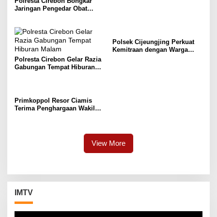
Polresta Cirebon Bongkar
Siap Lanjutkan Pengabdian
Jaringan Pengedar Obat
Presisi untuk Masyarakat
Keras Ilegal, Dua Pelaku
Diringkus
Polsek Cijeungjing Perkuat
Kemitraan dengan Warga
Melalui Sambang dan
Polresta Cirebon Gelar Razia
Imbauan Kamtibmas di Desa
Gabungan Tempat Hiburan
Handapherang
Malam
Primkoppol Resor Ciamis
Terima Penghargaan Wakil
Gubernur Jabar Sebagai
Koperasi Berprestasi
View More
IMTV