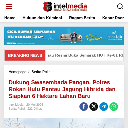
Lewati
ke
konten
Home
Hukum dan Kriminal
Ragam Berita
Kabar Daera
wil Ditjenpas Riau Resmi Buka Semarak HUT Ke-81 RI, Lapas Pasi
BREAKING NEWS
Dukung
Homepage
/
Berita Polisi
Swasembada
Dukung Swasembada Pangan, Polres
Pangan,
Polres
Rokan Hulu Pantau Jagung Hibrida dan
Rokan
Siapkan 6 Hektare Lahan Baru
Hulu
Pantau
Intel Media
20 Mei 2026
Jagung
Berita Polisi
221 Dilihat
Hibrida
dan
Siapkan