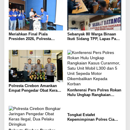
Meriahkan Final Piala
Sebanyak 80 Warga Binaan
Presiden 2026, Polresta
Ikuti Sidang TPP, Lapas Pasir
Cirebon Gelar Nobar Persib
Pangarayan Tegaskan
vs Persebaya dan Bagi-Bagi
Pengurusan Integrasi Gratis
Motor Listrik
Tanpa Dipungut Biaya
Polresta Cirebon Amankan
Konferensi Pers Polres Rokan
Empat Pengedar Obat Keras
Hulu Ungkap Rangkaian
Terbatas Dalam Sehari
Kasus Curanmor, Satu Unit
Mobil L300 dan 5 Unit Sepeda
Motor Dikembalikan Kepada
Korban
Tongkat Estafet
Kepemimpinan Polres Ciamis
Resmi Beralih, AKBP Eko
Iskandar, S.H., S.I.K., M.Si.