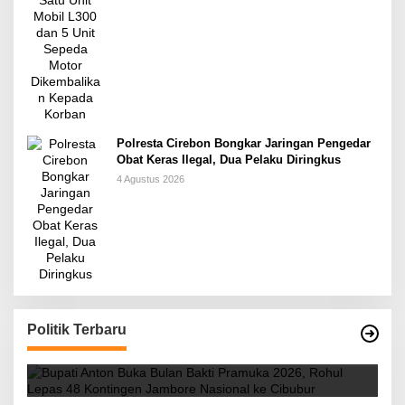
Polresta Cirebon Bongkar Jaringan Pengedar
Obat Keras Ilegal, Dua Pelaku Diringkus
4 Agustus 2026
Bupati Anton Buka Bulan Bakti Pramuka 2026,
Politik Terbaru
k
Rohul Lepas 48 Kontingen Jambore Nasional
ke Cibubur
Di Kabar Daerah
|
6 Agustus 2026